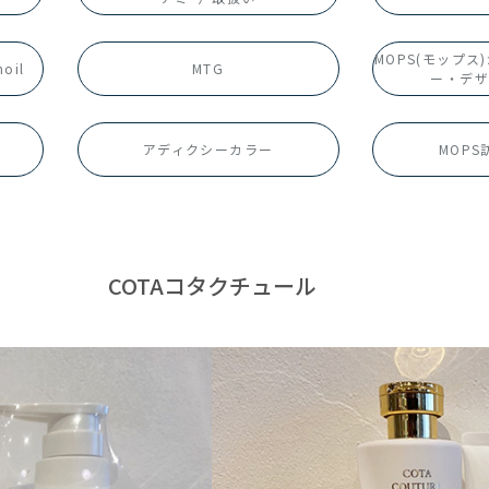
富岡店
富岡店
MOPS(モップ
oil
MTG
ー・デザ
045-774-7505
045-774-7505
アディクシーカラー
MOP
能見台店
能見台店
045-788-1441
045-788-1441
COTAコタクチュール
R店
R店
045-788-9441
045-788-9441
金沢文庫店
金沢文庫店
×
CLOSE
045-349-2227
045-349-2227