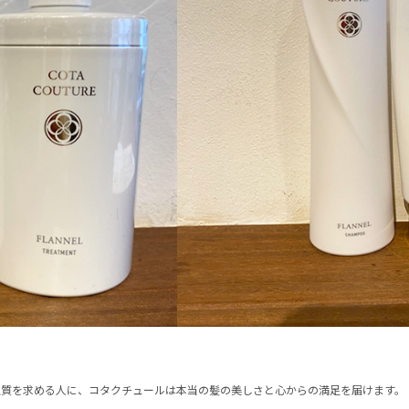
jiji by MOPS
jiji by MOPS
045-349-2722
045-349-2722
bébé by MOPS
bébé by MOPS
045-349-3929
045-349-3929
MOPS訪問美容
MOPS訪問美容
045-349-7744
045-349-7744
・
上質を求める人に、コタクチュールは本当の髪の美しさと心からの満足を届けます。