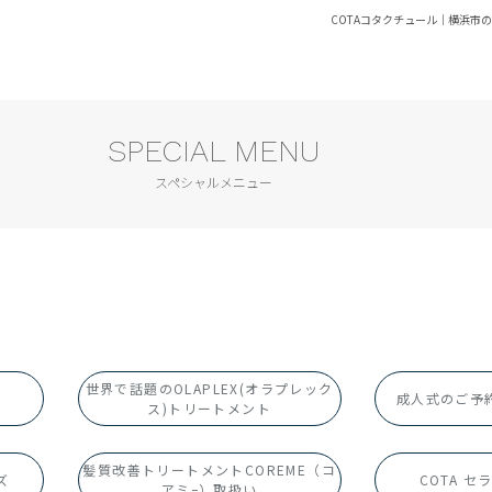
COTAコタクチュール｜横浜市
SPECIAL MENU
スペシャルメニュー
世界で話題のOLAPLEX(オラプレック
ス
成人式のご予
ス)トリートメント
髪質改善トリートメントCOREME（コ
ズ
COTA 
×
×
アミｰ）取扱い
CLOSE
CLOSE