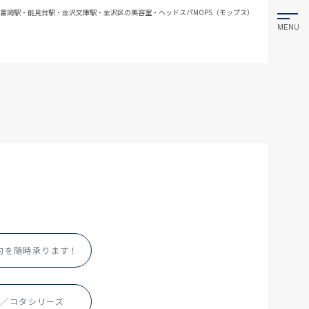
の富岡駅・能見台駅・金沢文庫駅・金沢区の美容室・ヘッドスパMOPS（モップス）
約を随時承ります！
セラ／コタシリーズ